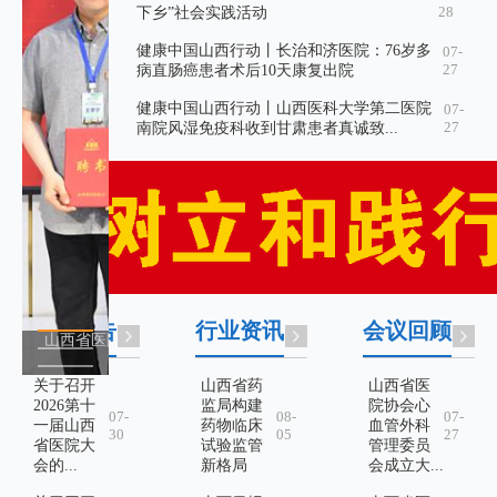
28
下乡”社会实践活动
健康中国山西行动丨长治和济医院：76岁多
07-
27
病直肠癌患者术后10天康复出院
健康中国山西行动丨山西医科大学第二医院
07-
27
南院风湿免疫科收到甘肃患者真诚致...
通知公告
行业资讯
会议回顾
山西省医院协会心血管外科管理委员会成立大会暨2026心血管外科高
运城南风广场：中医夜市的养生范儿
长治和平医院神经内科党支部赴医院旧址
关于召开
山西省药
山西省医
2026第十
监局构建
院协会心
07-
08-
07-
一届山西
药物临床
血管外科
30
05
27
省医院大
试验监管
管理委员
会的...
新格局
会成立大...