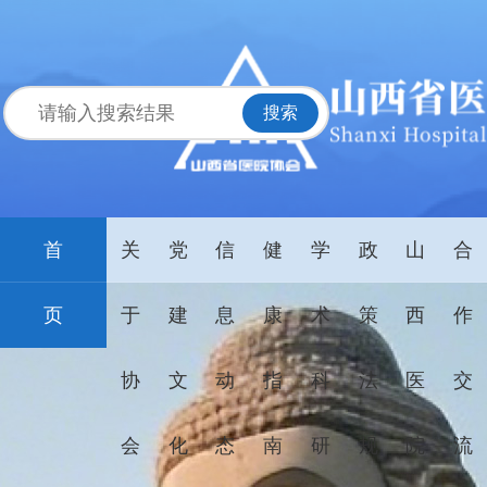
首
关
党
信
健
学
政
山
合
页
于
建
息
康
术
策
西
作
国
家
山西
协
文
动
指
科
法
医
交
药
两部
品
门印
集
发
会
化
态
南
研
规
院
流
采
《医
再
疗机
08-
08-
扩