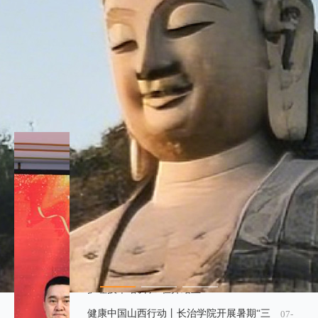
03
02
构药
围
品使
新
用质
增
量管
65
理规
种
范...
药
查看更多
品
《求
是》
山西
杂志
省举
发表
办“世
习近
健康中国山西行动丨激活中医药发展新势能
08-
界肝
平总
08-
07-
07
绘就健康山西新蓝图
炎
01
30
书记
日”主
重要
健康中国山西行动丨“冬病夏治” 三伏灸贴
08-
题宣
文章
07
护健康
传周
《加
活动
快
健康中国山西行动丨河津市医保局纵深推
08-
建...
04
进“放管服效”改革
健康中国山西行动丨“发展中国家中医药特色
07-
28
护理技术培训班”在并结业
健康中国山西行动丨长治学院开展暑期“三
07-