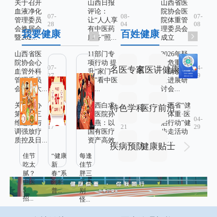
关于召开
山西日报
山西省医
血液净化
评论：
院协会医
07-
08-
07-
管理委员
让“人人享
院体重管
28
04
08
会换届会
有中医药
理委员会
我要健康
百姓健康
暨202...
服务”照...
成立
山西省医
11部门专
2026年疑
院协会心
项行动 提
难危重肾
07-
07-
04-
名医专家
名医讲健康
血管外科
升“家门
脏病诊疗
27
30
29
管理委员
口”看中医
新进展研
会成立大...
体...
讨会...
关于举办
山西白求
山西省“健
特色学科
医疗前沿
第八届三
恩医院孙
康体重·医
07-
07-
04-
维适形与
晓燕：以
启行动”健
17
21
29
调强放疗
国有医疗
步走活动
质控及日...
资产高效...
在...
疾病预防
健康贴士
佳节
“健康
每逢
吃太
新
佳节
腻？
春”系
胖三
中医
列科
斤？
5
普...
别
招...
怪...