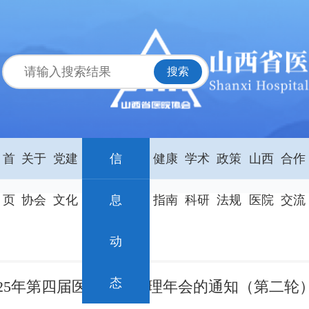
首
关于
党建
信
健康
学术
政策
山西
合作
页
协会
文化
息
指南
科研
法规
医院
交流
动
态
025年第四届医院质量管理年会的通知（第二轮