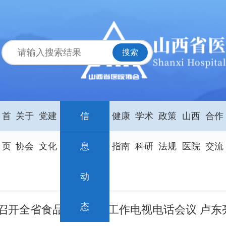
首
关于
党建
信
健康
学术
政策
山西
合作
页
协会
文化
息
指南
科研
法规
医院
交流
动
态
召开全省食品药品安全工作电视电话会议 卢东